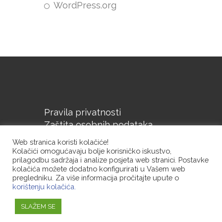
WordPress.org
Pravila privatnosti
Zaštita osobnih podataka
Upute o korištenju kolačića
Web stranica koristi kolačiće!
Kolačići omogućavaju bolje korisničko iskustvo,
prilagodbu sadržaja i analize posjeta web stranici. Postavke
kolačića možete dodatno konfigurirati u Vašem web
pregledniku. Za više informacija pročitajte upute o
korištenju kolačića.
Copyright © 2020. Designed by
SLAŽEM SE
KK SOFT