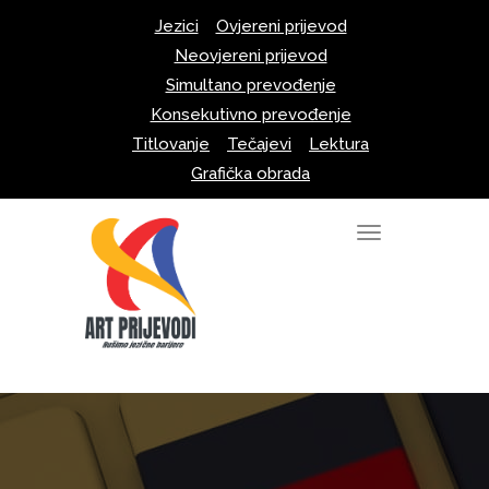
Skip
Jezici
Ovjereni prijevod
to
Neovjereni prijevod
content
Simultano prevođenje
Konsekutivno prevođenje
Titlovanje
Tečajevi
Lektura
Grafička obrada
T
o
g
g
l
e
n
a
v
i
g
a
t
i