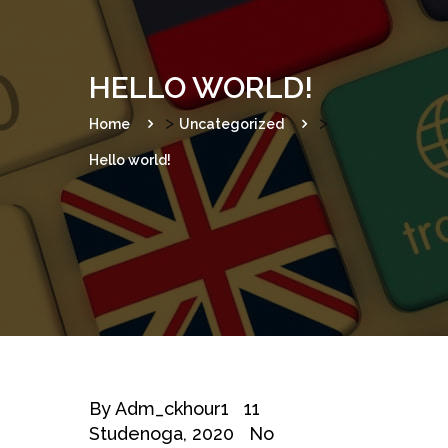
o
n
HELLO WORLD!
>
>
Home
Uncategorized
Hello world!
By
Adm_ckhour1
11
Studenoga, 2020
No