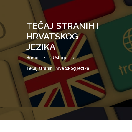
o
n
TEČAJ STRANIH I
HRVATSKOG
JEZIKA
>
>
Home
Usluge
Tečaj stranih i hrvatskog jezika