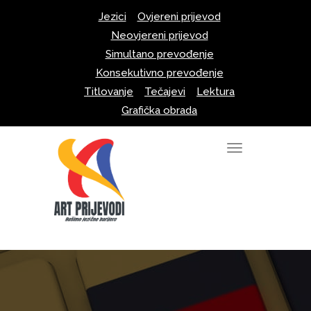
Skip
Jezici
Ovjereni prijevod
to
Neovjereni prijevod
content
Simultano prevođenje
Konsekutivno prevođenje
Titlovanje
Tečajevi
Lektura
Grafička obrada
T
o
g
g
l
e
n
a
v
i
g
a
t
i